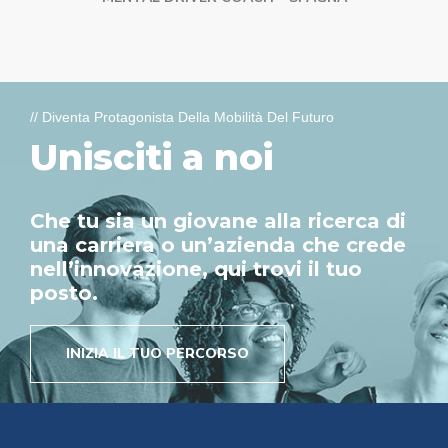
// Diventa Protagonista Della Mobilità Del Futuro
Unisciti a noi
Che tu sia un giovane alla ricerca di
una carriera o un’azienda che crede
nell’innovazione, qui trovi il tuo
posto.
INIZIA IL TUO PERCORSO